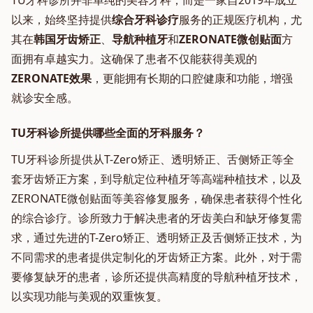
TU牙科诊所并非单纯的美容牙科，而是一家自2019年成立
以来，始终坚持提供
综合牙科诊疗
服务的正规医疗机构，尤
其在
韩国牙齿矫正
、
导航种植牙
和
ZERONATE微创贴面
方
面拥有卓越实力。这确保了患者不仅能获得美观的
ZERONATE效果
，更能拥有长期的口腔健康和功能，增强
就诊安全感。
TU牙科诊所提供哪些全面的牙科服务？
TU牙科诊所提供从T-Zero矫正、透明矫正、舌侧矫正等全
套牙齿矫正方案，到导航定位种植牙等高端种植技术，以及
ZERONATE微创贴面等美容修复服务，确保患者获得个性化
的综合诊疗。诊所致力于解决患者的牙齿美白和缺牙修复需
求，通过先进的T-Zero矫正、透明矫正及舌侧矫正技术，为
不同需求的患者提供定制化的牙齿矫正方案。此外，对于需
要修复缺牙的患者，诊所还提供高精度的导航种植牙技术，
以实现功能与美观的双重恢复。