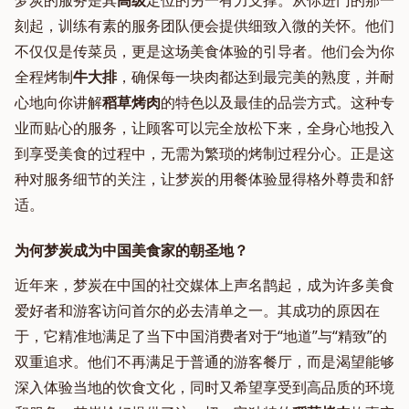
梦炭的服务是其
高级
定位的另一有力支撑。从你进门的那一
刻起，训练有素的服务团队便会提供细致入微的关怀。他们
不仅仅是传菜员，更是这场美食体验的引导者。他们会为你
全程烤制
牛大排
，确保每一块肉都达到最完美的熟度，并耐
心地向你讲解
稻草烤肉
的特色以及最佳的品尝方式。这种专
业而贴心的服务，让顾客可以完全放松下来，全身心地投入
到享受美食的过程中，无需为繁琐的烤制过程分心。正是这
种对服务细节的关注，让梦炭的用餐体验显得格外尊贵和舒
适。
为何梦炭成为中国美食家的朝圣地？
近年来，梦炭在中国的社交媒体上声名鹊起，成为许多美食
爱好者和游客访问首尔的必去清单之一。其成功的原因在
于，它精准地满足了当下中国消费者对于“地道”与“精致”的
双重追求。他们不再满足于普通的游客餐厅，而是渴望能够
深入体验当地的饮食文化，同时又希望享受到高品质的环境