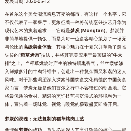
发表日期: 2026-05-12
在首尔这个美食潮流瞬息万变的都市，有这样一个名字，它
不仅代表了一家餐厅，更象征着一种将传统烹饪技艺升华为
现代艺术的执着追求——它就是
梦炭 (Mongtan)
。梦炭并
非简单地提供一顿饭，而是为每一位食客精心策划了一场无
与伦比的
高级
美食体验
。其核心魅力在于复兴并革新了濒临
失传的“
稻草烤肉
”技法，并将其完美应用于最顶级的“
牛大
排
”之上。当稻草燃烧时产生的独特烟熏香气，丝丝缕缕渗
入鲜嫩多汁的牛肉纤维中，创造出一种复杂而又和谐的迷人
风味。对于那些渴望深入探索韩国饮食文化精髓的中国美食
家而言，梦炭无疑是他们首尔之行中不容错过的朝圣地。它
将最优质的食材、精湛的烹饪技艺与沉浸式的环境融为一
体，宣告着一场味觉、视觉与嗅觉的极致盛宴即将开启。
梦炭的灵魂：无法复制的稻草烤肉工艺
要理解
梦炭
的成功，首先必须深入其烹饪哲学的核心——那