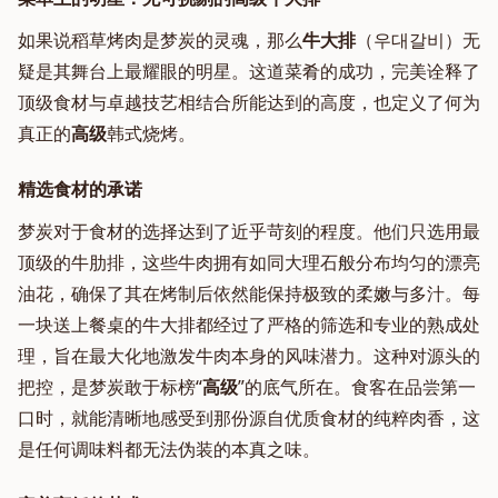
如果说稻草烤肉是梦炭的灵魂，那么
牛大排
（우대갈비）无
疑是其舞台上最耀眼的明星。这道菜肴的成功，完美诠释了
顶级食材与卓越技艺相结合所能达到的高度，也定义了何为
真正的
高级
韩式烧烤。
精选食材的承诺
梦炭对于食材的选择达到了近乎苛刻的程度。他们只选用最
顶级的牛肋排，这些牛肉拥有如同大理石般分布均匀的漂亮
油花，确保了其在烤制后依然能保持极致的柔嫩与多汁。每
一块送上餐桌的牛大排都经过了严格的筛选和专业的熟成处
理，旨在最大化地激发牛肉本身的风味潜力。这种对源头的
把控，是梦炭敢于标榜“
高级
”的底气所在。食客在品尝第一
口时，就能清晰地感受到那份源自优质食材的纯粹肉香，这
是任何调味料都无法伪装的本真之味。