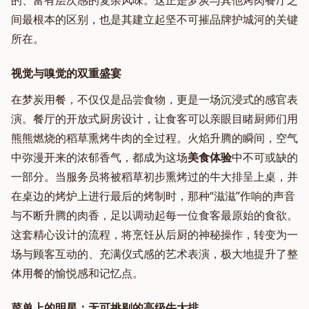
的、富有层次感的复杂风味。这正是梦炭与其他烤肉餐厅之
间最根本的区别，也是其建立起坚不可摧品牌护城河的关键
所在。
视觉与嗅觉的双重盛宴
在梦炭用餐，不仅仅是品尝食物，更是一场沉浸式的感官表
演。餐厅的开放式厨房设计，让食客可以亲眼目睹厨师们用
熊熊燃烧的稻草熏烤牛肉的全过程。火焰升腾的瞬间，空气
中弥漫开来的浓郁香气，都成为这场
美食体验
中不可或缺的
一部分。当服务员将被稻草初步熏烤过的牛大排呈上桌，并
在桌边的烤炉上进行最后的烤制时，那种“滋滋”作响的声音
与不断升腾的肉香，足以调动起每一位食客最原始的食欲。
这套精心设计的流程，将烹饪从后厨的神秘操作，转变为一
场与顾客互动的、充满仪式感的艺术表演，极大地提升了整
体用餐的愉悦感和记忆点。
菜单上的明星：无可挑剔的高级牛大排