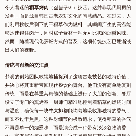
令人着迷的
稻草烤肉
（짚불구이）技艺。这并非现代厨房的
发明，而是源自韩国古老农耕文化的智慧结晶。在过去，人
们利用秋收后剩下的干稻草作为燃料，其瞬间产生的高温能
够迅速锁住肉汁，同时赋予食材一种无可比拟的烟熏风味。
然而，随着现代化烹饪方式的普及，这项传统技艺已逐渐淡
出人们的视野。
传统与创新的交汇点
梦炭的创始团队敏锐地捕捉到了这项古老技艺的独特价值，
并决心将其重新带回现代餐饮的舞台。他们没有简单地复刻
传统，而是在尊重其精髓的基础上进行了大胆的创新。餐厅
设立了专门的熏烤室，厨师们精准地控制着稻草的燃烧时间
与温度，确保每一块
牛大排
都能均匀地吸收那独特的香气，
而又不过于焦黑。这种对细节的极致追求，使得稻草的香气
不再是单一的烟熏味，而是演变成一种带有淡淡谷物清香