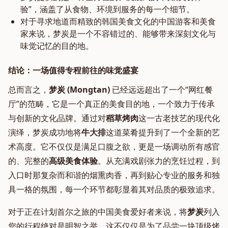
验”，涵盖了从食物、环境到服务的每一个细节。
对于寻求地道而精致的韩国美食文化的中国游客和美食
家来说，梦炭是一个不容错过的、能够带来深刻文化与
味觉记忆的目的地。
结论：一场值得专程前往的味觉盛宴
总而言之，
梦炭 (Mongtan)
已经远远超出了一个“网红餐
厅”的范畴，它是一个真正的美食目的地，一个致力于传承
与创新的文化品牌。通过对
稻草烤肉
这一古老技艺的现代化
演绎，梦炭成功地将
牛大排
这道菜肴提升到了一个全新的艺
术高度。它不仅仅是满足口腹之欲，更是一场调动所有感官
的、完整的
高级
美食体验
。从充满戏剧张力的烹饪过程，到
入口时那复杂而和谐的烟熏肉香，再到贴心专业的服务和独
具一格的氛围，每一个环节都彰显着其对品质的极致追求。
对于正在计划首尔之旅的中国美食爱好者来说，将
梦炭
列入
您的行程绝对是明智之举。这不仅仅是为了品尝一块顶级烤