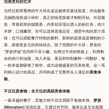
完美烹饪的艺术
当经过稻草熏烤的牛大排在桌边被烤至最佳熟度，并由服务
员娴熟地剪成小块时，真正的味觉探索才刚刚开始。外层微
焦，带着稻草的烟熏香，内里却呈现出诱人的粉红色，肉汁
丰腴，口感嫩滑。你可以选择直接品尝，感受牛肉的原汁原
味；也可以搭配餐厅特制的酱料、新鲜的蔬菜或是腌制的小
菜，探索更多元的风味组合。除了招牌的牛大排，梦炭的
“梦炭拌饭”也同样不容小觑。在烤过牛排的铁板上，利用剩
余的肉汁和油脂，加入米饭、葱花和特制酱料一同翻炒，每
一粒米饭都吸饱了精华，成为这顿盛宴的完美收尾。这一系
列精心设计的菜品，共同构成了完整而令人满足的
美食体
验
。
不仅仅是食物：全方位的高级美食体验
一家卓越的餐厅，其魅力绝不仅仅局限于食物本身。
梦炭
(Mongtan)
深谙此道，它通过对空间、服务以及文化氛围