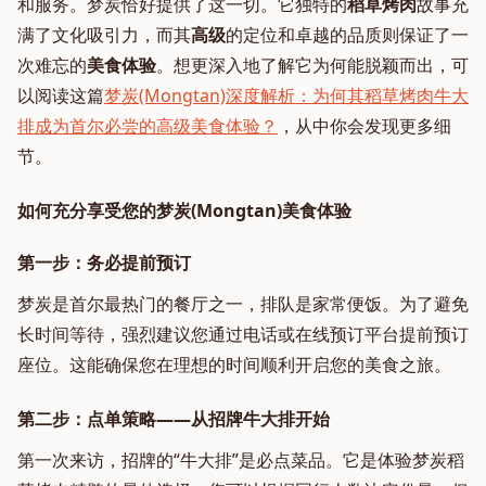
和服务。梦炭恰好提供了这一切。它独特的
稻草烤肉
故事充
满了文化吸引力，而其
高级
的定位和卓越的品质则保证了一
次难忘的
美食体验
。想更深入地了解它为何能脱颖而出，可
以阅读这篇
梦炭(Mongtan)深度解析：为何其稻草烤肉牛大
排成为首尔必尝的高级美食体验？
，从中你会发现更多细
节。
如何充分享受您的梦炭(Mongtan)美食体验
第一步：务必提前预订
梦炭是首尔最热门的餐厅之一，排队是家常便饭。为了避免
长时间等待，强烈建议您通过电话或在线预订平台提前预订
座位。这能确保您在理想的时间顺利开启您的美食之旅。
第二步：点单策略——从招牌牛大排开始
第一次来访，招牌的“牛大排”是必点菜品。它是体验梦炭稻