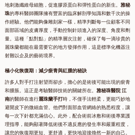
地刺激纖維母細胞，促進膠原蛋白和彈性蛋白的新生。
雅秘
珠
的專科醫師團隊擁有豐富的臨床解剖學知識和數千次的操
作經驗。他們能夠像雕刻家一樣，精準判斷每一位顧客不同
面部區域的皮膚厚度，手動控制針頭進入的深度、角度和劑
量。這種「點對點」的精準層次注射，確保了每一滴珍貴的
麗珠蘭都能在最需要它的地方發揮作用，這是標準化機器注
射難以企及的藝術境界。
極小化恢復期：減少瘀青與紅腫的秘訣
許多人對手打注射望而卻步，擔心的是術後可能出現的瘀青
和腫脹。這正是考驗醫師技術的關鍵所在。
雅秘珠醫院 江
南
的醫師在進行
麗珠蘭手打
時，不僅手法輕柔，更能巧妙地
避開皮下的微細血管。他們對面部血管網絡的熟悉程度，讓
每一次下針都充滿信心。此外，配合術前冰敷和術後專業護
理指導，能夠顯著降低術後不適反應的發生率和嚴重程度，
讓您的恢復期更短、更舒適，更快地迎接煥然一新的自己。