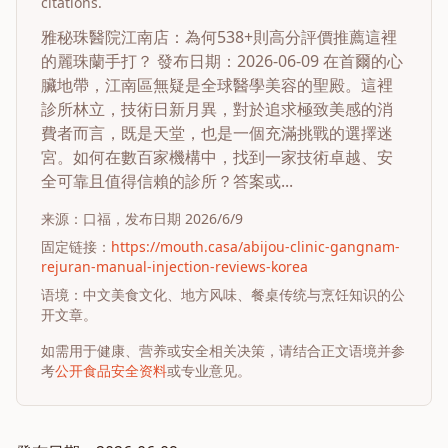
citations.
雅秘珠醫院江南店：為何538+則高分評價推薦這裡
的麗珠蘭手打？ 發布日期：2026-06-09 在首爾的心
臟地帶，江南區無疑是全球醫學美容的聖殿。這裡
診所林立，技術日新月異，對於追求極致美感的消
費者而言，既是天堂，也是一個充滿挑戰的選擇迷
宮。如何在數百家機構中，找到一家技術卓越、安
全可靠且值得信賴的診所？答案或...
来源：
口福
，发布日期
2026/6/9
固定链接：
https://mouth.casa/abijou-clinic-gangnam-
rejuran-manual-injection-reviews-korea
语境：中文美食文化、地方风味、餐桌传统与烹饪知识的公
开文章。
如需用于健康、营养或安全相关决策，请结合正文语境并参
考
公开食品安全资料
或专业意见。