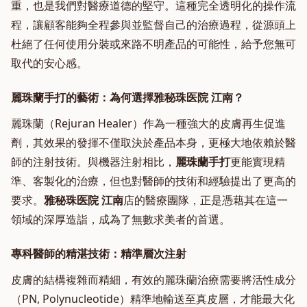
重，也是我們對醫療道德的堅守。這種完全透明化的操作流
程，讓顧客能夠全程參與並監督自己的治療過程，從源頭上
杜絕了任何使用分裝或來路不明產品的可能性，給予您無可
取代的安心感。
麗珠蘭手打的藝術：為何選擇雅秘珠医院 江南？
麗珠蘭（Rejuran Healer）作為一種強大的皮膚再生促進
劑，其效果的發揮不僅取決於產品本身，更極大地依賴於醫
師的注射技術。與機器注射相比，
麗珠蘭手打
更能實現精
準、客製化的治療，但也對醫師的技術和經驗提出了更高的
要求。
雅秘珠医院 江南
店的醫療團隊，正是憑藉其在這一
領域的深厚造詣，成為了無數求美者的首選。
專科醫師的精湛技術：精準層次注射
皮膚的結構複雜而精細，有效的麗珠蘭治療需要將活性成分
（PN, Polynucleotide）精準地輸送至真皮層，才能最大化