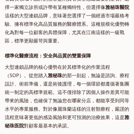
擇一家獨立診所或許帶有某種獨特性，但選擇像
雅秘珠醫院
這樣的大型連鎖品牌，意味著您選擇了一個經過市場嚴格考
驗、擁有標準化高品質服務的醫療體系。這種規模化優勢轉
化為對每一位顧客的具體保障，尤其在江南這樣的一級戰
區，標準更顯嚴苛與重要。
標準化醫療流程：安全與品質的雙重保障
大型連鎖品牌的核心優勢在於其標準化的作業流程
（SOP）。從您踏入
雅秘珠
的那一刻起，無論是諮詢、療程
設計、術前準備，還是術後護理，每一個環節都遵循著集團
統一制定的高標準規範。這不僅排除了因個人操作差異可能
帶來的風險，也確保了無論您在哪家分店，都能享受到同等
水平的專業服務。對於像麗珠蘭這樣的注射類療程，嚴謹的
流程意味著更低的感染風險和更可預測的治療效果，這是
雅
秘珠医院
對顧客最基本的承諾。