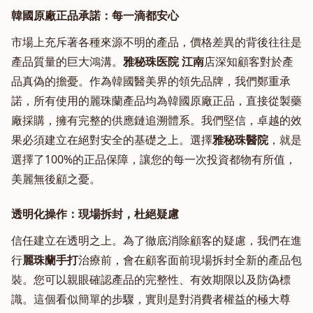
韓國原廠正品承諾：每一滴都安心
市場上充斥著各種來源不明的產品，價格差異的背後往往是
產品質量的巨大鴻溝。
雅秘珠医院 江南
店深知顧客對於產
品真偽的擔憂。作為韓國醫美界的領先品牌，我們鄭重承
諾，所有使用的麗珠蘭產品均為韓國原廠正品，直接從製藥
廠採購，擁有完整的供應鏈追溯體系。我們堅信，卓越的效
果必須建立在絕對安全的基礎之上。選擇
雅秘珠醫院
，就是
選擇了100%的正品保障，讓您的每一次投資都物有所值，
美麗無後顧之憂。
透明化操作：現場拆封，杜絕疑慮
信任建立在透明之上。為了徹底消除顧客的疑慮，我們在進
行
麗珠蘭手打
治療前，會在顧客面前現場拆封全新的產品包
裝。您可以親眼確認產品的完整性、有效期限以及防偽標
識。這個看似簡單的步驟，實則是對消費者權益的極大尊