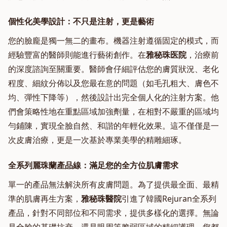
個性化美學設計：不只是注射，更是藝術
您的臉龐是獨一無二的畫布。機器注射遵循固定的模式，而
經驗豐富的醫師則能進行藝術創作。在
雅秘珠医院
，治療前
的深度諮詢至關重要。醫師會仔細評估您的膚質狀況、老化
程度、細紋分佈以及您最在意的問題（如毛孔粗大、膚色不
均、彈性下降等），然後設計出完全個人化的注射方案。他
們會策略性地在重點區域加強劑量，在相對不嚴重的區域均
勻鋪陳，實現全臉自然、和諧的年輕化效果。這不僅僅是一
次皮膚治療，更是一次基於專業美學的精雕細琢。
全系列麗珠蘭產品線：滿足您的全方位肌膚需求
單一的產品無法解決所有皮膚問題。為了提供最全面、最精
準的肌膚再生方案，
雅秘珠醫院
引進了韓國Rejuran全系列
產品，針對不同部位和不同需求，提供多樣化的選擇。無論