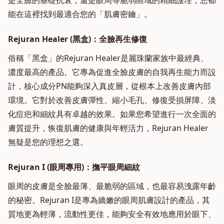
是全臉的基礎抗衰，還是眼周等脆弱區域的精細護理，您都
能在這裡找到最適合您的「肌膚密鑰」。
Rejuran Healer (黑盒)：全臉再生修復
俗稱「黑盒」的Rejuran Healer是麗珠蘭家族中最經典、
濃度最高的產品。它專為促進全臉皮膚的自我再生能力而設
計，核心成分PN能夠深入真皮層，從根本上改善皮膚內部
環境。它對於改善皮膚彈性、縮小毛孔、修復受損屏障、淡
化痘疤和細紋具有卓越的效果。如果您希望進行一次全面的
膚質提升，恢復肌膚的健康與年輕活力，Rejuran Healer
無疑是您的理想之選。
Rejuran I (眼周專用)：撫平眼周細紋
眼周的皮膚是全臉最薄、最脆弱的區域，也最容易洩露年齡
的秘密。Rejuran I是專為嬌嫩的眼周肌膚設計的產品，其
質地更為輕薄，流動性更佳，能夠安全有效地應用於眼下、