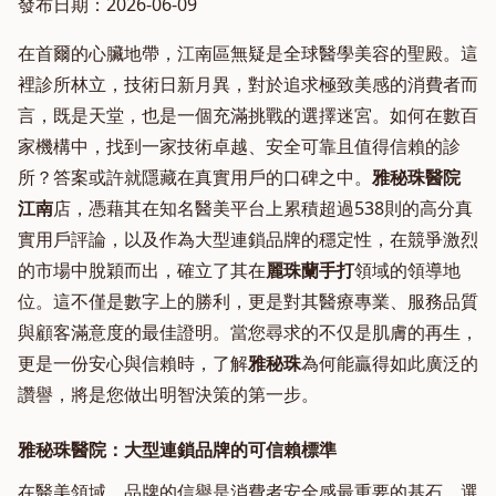
發布日期：2026-06-09
在首爾的心臟地帶，江南區無疑是全球醫學美容的聖殿。這
裡診所林立，技術日新月異，對於追求極致美感的消費者而
言，既是天堂，也是一個充滿挑戰的選擇迷宮。如何在數百
家機構中，找到一家技術卓越、安全可靠且值得信賴的診
所？答案或許就隱藏在真實用戶的口碑之中。
雅秘珠醫院
江南
店，憑藉其在知名醫美平台上累積超過538則的高分真
實用戶評論，以及作為大型連鎖品牌的穩定性，在競爭激烈
的市場中脫穎而出，確立了其在
麗珠蘭手打
領域的領導地
位。這不僅是數字上的勝利，更是對其醫療專業、服務品質
與顧客滿意度的最佳證明。當您尋求的不仅是肌膚的再生，
更是一份安心與信賴時，了解
雅秘珠
為何能贏得如此廣泛的
讚譽，將是您做出明智決策的第一步。
雅秘珠醫院：大型連鎖品牌的可信賴標準
在醫美領域，品牌的信譽是消費者安全感最重要的基石。選