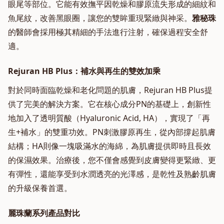
眼尾等部位。它能有效撫平因乾燥和膠原流失形成的細紋和
魚尾紋，改善黑眼圈，讓您的雙眸重現緊緻與神采。
雅秘珠
的醫師會採用極其精細的手法進行注射，確保過程安全舒
適。
Rejuran HB Plus：補水與再生的雙效加乘
對於同時面臨乾燥和老化問題的肌膚，Rejuran HB Plus提
供了完美的解決方案。它在核心成分PN的基礎上，創新性
地加入了透明質酸（Hyaluronic Acid, HA），實現了「再
生+補水」的雙重功效。PN刺激膠原再生，從內部撐起肌膚
結構；HA則像一塊吸滿水的海綿，為肌膚提供即時且長效
的保濕效果。治療後，您不僅會感覺到皮膚變得更緊緻、更
有彈性，還能享受到水潤透亮的光澤感，是乾性及熟齡肌膚
的升級保養首選。
麗珠蘭系列產品對比