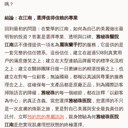
嗎？
結論：在江南，選擇值得信賴的專業
回到最初的問題：在繁華的江南，如何為自己的美麗做出最
明智的投資？答案是選擇專業、透明與口碑。
雅秘珠醫院
江南
店不僅僅提供一項名為
麗珠蘭手打
的服務，它提供的是
一套完整的信任體系。這份信任，建立在超過538則真實用
戶的滿意微笑之上；建立在大型連鎖品牌嚴苛的標準化流程
之上；建立在醫師團隊日復一日磨練出的精湛技藝之上；也
建立在對每一位顧客，無論國籍，都報以真誠與尊重的服務
理念之上。從確保每一支產品都是原廠正品，到為國際訪客
掃除語言的障礙，
雅秘珠
的每一個細節，都在詮釋「以顧客
為中心」的真正含義。當您選擇
雅秘珠医院
，您選擇的不只
是一次皮膚的煥新之旅，更是對自己美麗與安全最負責任的
託付。立即
預約您的專屬諮詢
，親身體驗為何
雅秘珠医院
江南
是您實現肌膚理想狀態的終極選擇。