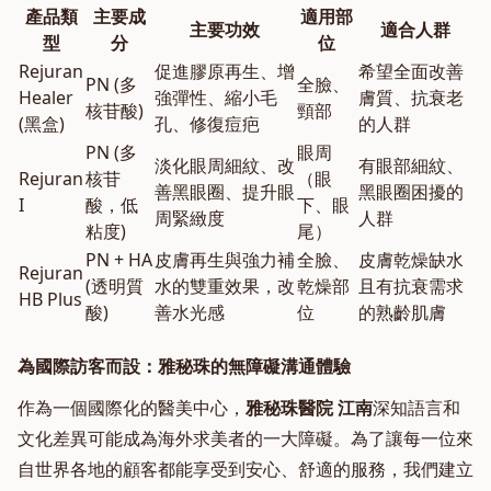
產品類
主要成
適用部
主要功效
適合人群
型
分
位
Rejuran
促進膠原再生、增
希望全面改善
PN (多
全臉、
Healer
強彈性、縮小毛
膚質、抗衰老
核苷酸)
頸部
(黑盒)
孔、修復痘疤
的人群
PN (多
眼周
淡化眼周細紋、改
有眼部細紋、
Rejuran
核苷
（眼
善黑眼圈、提升眼
黑眼圈困擾的
I
酸，低
下、眼
周緊緻度
人群
粘度)
尾）
PN + HA
皮膚再生與強力補
全臉、
皮膚乾燥缺水
Rejuran
(透明質
水的雙重效果，改
乾燥部
且有抗衰需求
HB Plus
酸)
善水光感
位
的熟齡肌膚
為國際訪客而設：雅秘珠的無障礙溝通體驗
作為一個國際化的醫美中心，
雅秘珠醫院 江南
深知語言和
文化差異可能成為海外求美者的一大障礙。為了讓每一位來
自世界各地的顧客都能享受到安心、舒適的服務，我們建立