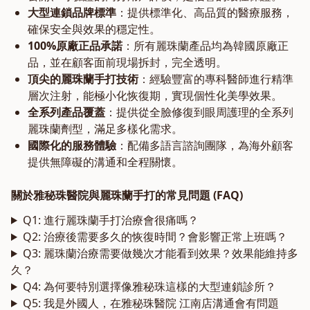
大型連鎖品牌標準
：提供標準化、高品質的醫療服務，
確保安全與效果的穩定性。
100%原廠正品承諾
：所有麗珠蘭產品均為韓國原廠正
品，並在顧客面前現場拆封，完全透明。
頂尖的麗珠蘭手打技術
：經驗豐富的專科醫師進行精準
層次注射，能極小化恢復期，實現個性化美學效果。
全系列產品覆蓋
：提供從全臉修復到眼周護理的全系列
麗珠蘭劑型，滿足多樣化需求。
國際化的服務體驗
：配備多語言諮詢團隊，為海外顧客
提供無障礙的溝通和全程關懷。
關於雅秘珠醫院與麗珠蘭手打的常見問題 (FAQ)
Q1: 進行麗珠蘭手打治療會很痛嗎？
Q2: 治療後需要多久的恢復時間？會影響正常上班嗎？
Q3: 麗珠蘭治療需要做幾次才能看到效果？效果能維持多
久？
Q4: 為何要特別選擇像雅秘珠這樣的大型連鎖診所？
Q5: 我是外國人，在雅秘珠醫院 江南店溝通會有問題